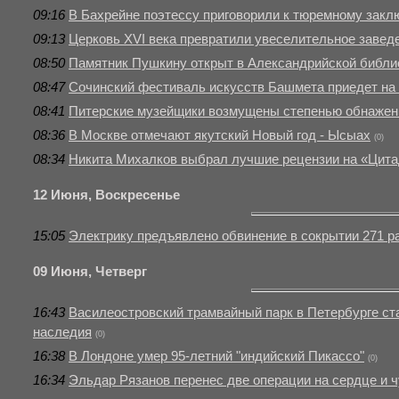
09:16
В Бахрейне поэтессу приговорили к тюремному зак
09:13
Церковь XVI века превратили увеселительное завед
08:50
Памятник Пушкину открыт в Александрийской библио
08:47
Сочинский фестиваль искусств Башмета приедет на 
08:41
Питерские музейщики возмущены степенью обнажен
08:36
В Москве отмечают якутский Новый год - Ысыах
(0)
08:34
Никита Михалков выбрал лучшие рецензии на «Цит
12 Июня, Воскресенье
15:05
Электрику предъявлено обвинение в сокрытии 271 р
09 Июня, Четверг
16:43
Василеостровский трамвайный парк в Петербурге с
наследия
(0)
16:38
В Лондоне умер 95-летний "индийский Пикассо"
(0)
16:34
Эльдар Рязанов перенес две операции на сердце и 