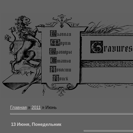
Главная
»
2011
» Июнь
13 Июня, Понедельник