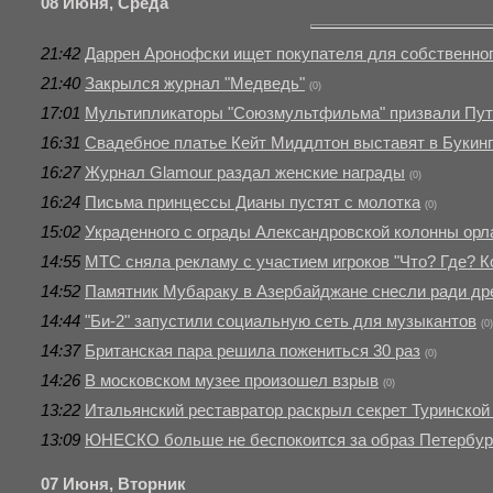
08 Июня, Среда
21:42
Даррен Аронофски ищет покупателя для собственног
21:40
Закрылся журнал "Медведь"
(0)
17:01
Мультипликаторы "Союзмультфильма" призвали Пути
16:31
Свадебное платье Кейт Миддлтон выставят в Букин
16:27
Журнал Glamour раздал женские награды
(0)
16:24
Письма принцессы Дианы пустят с молотка
(0)
15:02
Украденного с ограды Александровской колонны орл
14:55
МТС сняла рекламу с участием игроков "Что? Где? К
14:52
Памятник Мубараку в Азербайджане снесли ради дре
14:44
"Би-2" запустили социальную сеть для музыкантов
(0)
14:37
Британская пара решила пожениться 30 раз
(0)
14:26
В московском музее произошел взрыв
(0)
13:22
Итальянский реставратор раскрыл секрет Туринской
13:09
ЮНЕСКО больше не беспокоится за образ Петербург
07 Июня, Вторник