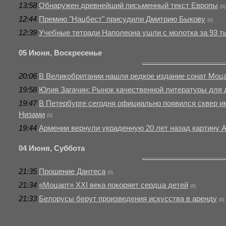
13:58
Обнаружен древнейший письменный текст Европы
(0)
12:44
Премию "Нацбест" присудили Дмитрию Быкову
(0)
12:39
Учебные тетради Наполеона ушли с молотка за 93 т
05 Июня, Воскресенье
20:06
В Великобритании нашли редкое издание сонат Моц
19:58
Юлия Загачин: Рынок качественной литературы для д
19:47
В Петербурге сегодня официально появился сквер и
Низами
(0)
19:44
Армении вернули украденную 20 лет назад картину 
04 Июня, Суббота
21:35
Прощение Дантеса
(0)
21:34
«Моцарт» XXI века покоряет сердца детей
(0)
21:33
Белорусы берут произведения искусства в аренду
(0)