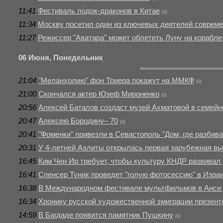
11:41
Фестиваль лодок-драконов в Китае
(0)
11:34
Москву посетил один из ключевых деятелей совреме
11:27
Режиссер "Аватара" может облететь Луну на корабле
06 Июня, Понедельник
21:04
"Меланхолию" фон Триера покажут на ММКФ
(0)
21:00
Скончался актер Юзеф Мироненко
(0)
20:56
Алексей Баталов создаст музей Ахматовой в семейн
20:47
Алексею Бородину– 70
(0)
20:41
"Фоменки" привезли в Севастополь "Дом, где разбив
20:31
У 4-летней Аэлиты открылась первая зарубежная вы
16:45
Ким Чен Ир требует, чтобы культуру КНДР развивал
16:41
Спенсер Туник проведет "голую фотосессию" в Изра
16:38
В Международном фестивале мультфильмов в Анси 
16:34
Хронику русской художественной эмиграции презент
14:59
В Багдаде появится памятник Пушкину
(0)