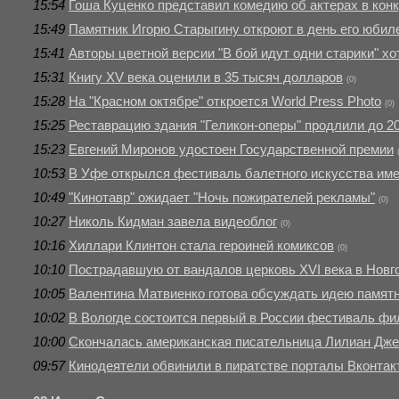
15:54
Гоша Куценко представил комедию об актерах в конк
15:49
Памятник Игорю Старыгину откроют в день его юбил
15:41
Авторы цветной версии "В бой идут одни старики" хо
15:31
Книгу XV века оценили в 35 тысяч долларов
(0)
15:28
На "Красном октябре" откроется World Press Photo
(0)
15:25
Реставрацию здания "Геликон-оперы" продлили до 20
15:23
Евгений Миронов удостоен Государственной премии
10:53
В Уфе открылся фестиваль балетного искусства им
10:49
"Кинотавр" ожидает "Ночь пожирателей рекламы"
(0)
10:27
Николь Кидман завела видеоблог
(0)
10:16
Хиллари Клинтон стала героиней комиксов
(0)
10:10
Пострадавшую от вандалов церковь XVI века в Новг
10:05
Валентина Матвиенко готова обсуждать идею памятн
10:02
В Вологде состоится первый в России фестиваль ф
10:00
Скончалась американская писательница Лилиан Дже
09:57
Кинодеятели обвинили в пиратстве порталы Вконтак