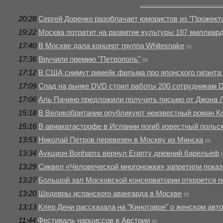
20:28
Сергей Доренко разоблачает юмористов из "Прожекто
19:22
Москва потратит на развитие культуры 187 миллиар
17:40
В Москве дала концерт группа Whitesnake
(0)
17:36
Вручили премию "Петрополь"
(0)
17:12
В США снимут римейк фильма про японского гиганта 
17:09
Спад на рынке DVD стоил работы 200 сотрудникам D
17:06
Аль Пачино предложили получить письмо от Джона 
15:18
В Великобритании опубликуют неизвестный роман К
15:16
В авиакатастрофе в Испании погиб известный польс
13:53
Николай Петров перевезен в Москву из Минска
(0)
13:34
Аукцион Bonhams вернул Египту древний барельеф
(
13:29
Сиквел «Человеческой многоножки» запретили показ
13:27
Большой зал Московской консерватории откроется п
13:20
Шедевры испанского авангарда в Москве
(0)
13:13
Клер Дени рассказала на "Кинотавре" о женском авт
11:44
Фестиваль нарциссов в Австрии
(0)