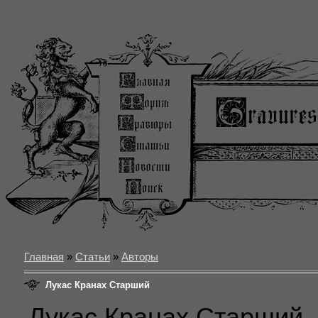
Главная
»
Статьи
»
Авторы
Лукас Кранах Старший
Лукас Кранах Старший