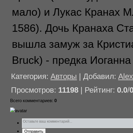
мало) и Лукас Кранах М
1586). Дочь Кранаха С
вышла замуж за Кристиа
Bruck) - предка Иоганна
Категория
:
Авторы
|
Добавил
:
Ale
Просмотров
:
11198
|
Рейтинг
:
0.0
/
Всего комментариев
:
0
Отправить