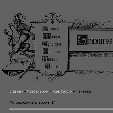
Главная
»
Фотоальбом
»
Жак Калло
» Пейзажи
Фотографий в альбоме
:
14