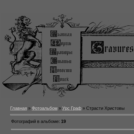
Главная
»
Фотоальбом
»
Урс Граф
» Страсти Христовы
Фотографий в альбоме
:
19