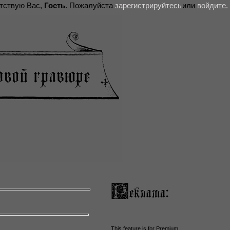
тствую Вас,
Гость
. Пожалуйста
зарегистрируйтесь
или
войдите.
This feature is for Premium