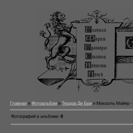
Главная
»
Фотоальбом
»
Теодор Де Бри
» Михаэль Майер -
Фотографий в альбоме
:
8