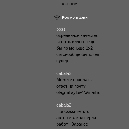
users only!
Комментарии
boss
охрененное качество
все так видно...еще
бы по меньше 1х2
см...вообще было бы
супер...
cabala2
Можете прислать
ответ на почту
olegmihaylov4@mail.ru
cabala2
Подскажите, кто
автор и какая серия
работ
Заранее