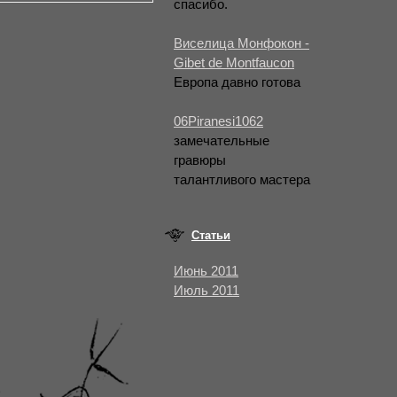
спасибо.
Виселица Монфокон -
Gibet de Montfaucon
Европа давно готова
06Piranesi1062
замечательные
гравюры
талантливого мастера
Статьи
Июнь 2011
Июль 2011