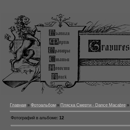
Главная
»
Фотоальбом
»
Пляска Смерти - Dance Macabre
»
Фотографий в альбоме
:
12