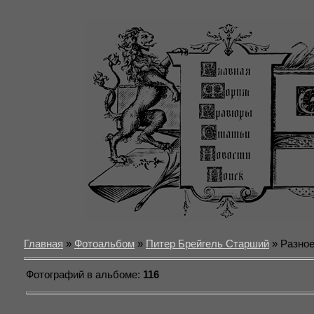
Главная
»
Фотоальбом
»
Питер Брейгель Старший
» Разно
Фотографий в альбоме
:
116