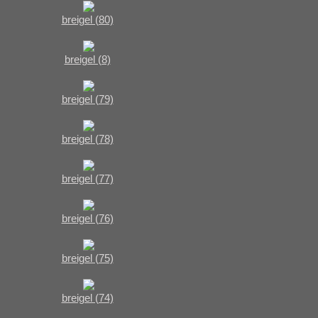
breigel (80)
breigel (8)
breigel (79)
breigel (78)
breigel (77)
breigel (76)
breigel (75)
breigel (74)