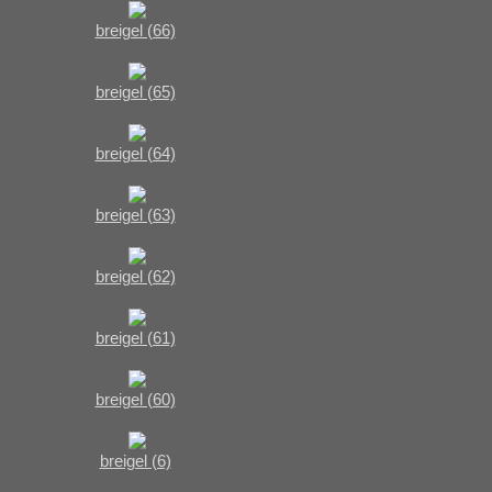
breigel (66)
breigel (65)
breigel (64)
breigel (63)
breigel (62)
breigel (61)
breigel (60)
breigel (6)