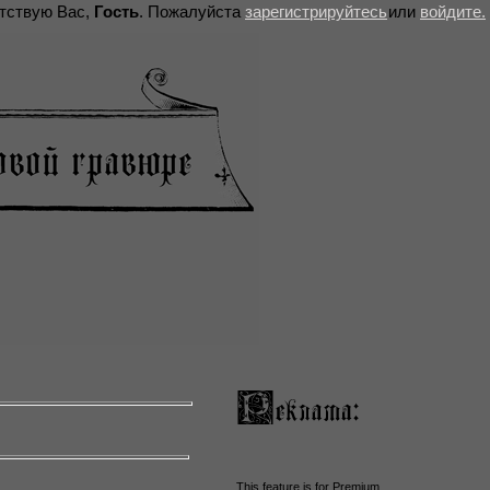
тствую Вас,
Гость
. Пожалуйста
зарегистрируйтесь
или
войдите.
This feature is for Premium