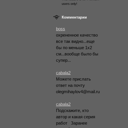
users only!
Комментарии
boss
охрененное качество
все так видно...еще
бы по меньше 1х2
см...вообще было бы
супер...
cabala2
Можете прислать
ответ на почту
olegmihaylov4@mail.ru
cabala2
Подскажите, кто
автор и какая серия
работ
Заранее