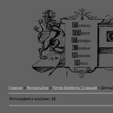
Главная
»
Фотоальбом
»
Питер Брейгель Старший
» Двена
Фотографий в альбоме
:
12