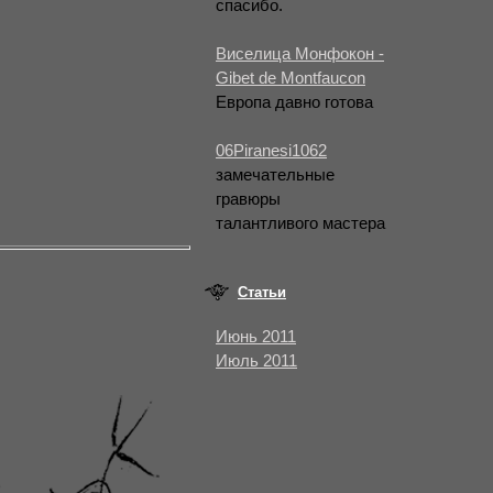
спасибо.
Виселица Монфокон -
Gibet de Montfaucon
Европа давно готова
06Piranesi1062
замечательные
гравюры
талантливого мастера
Статьи
Июнь 2011
Июль 2011