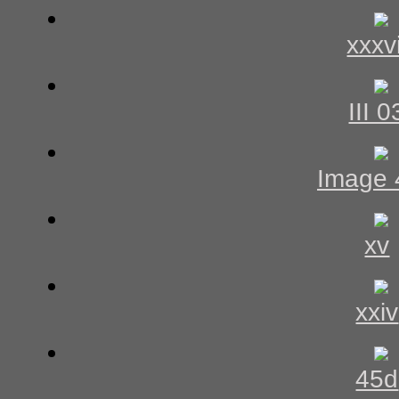
xxxvi
III 0
Image 
xv
xxiv
45d