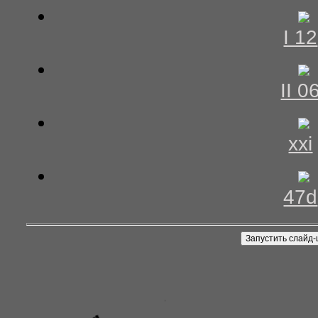
I 12
II 0
xxi
47d