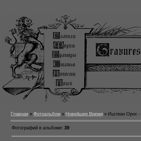
Главная
»
Фотоальбом
»
Новейшее Время
» Иштван Орос -
Фотографий в альбоме
:
39