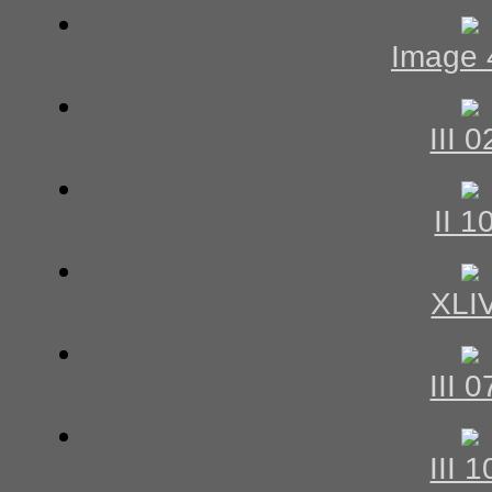
Image 
III 0
II 1
XLI
III 0
III 1