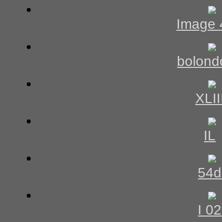
Image 
bolond
XLII
IL
54d
I 02