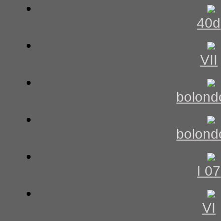
40d
VII
bolond
bolond
I 07
VI