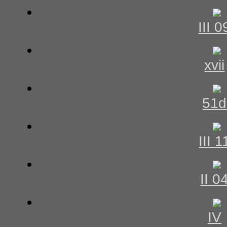
III 0
xvii
51d
III 1
II 0
IV