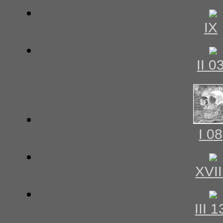
IX
II 0
I 08
XVII
III 1