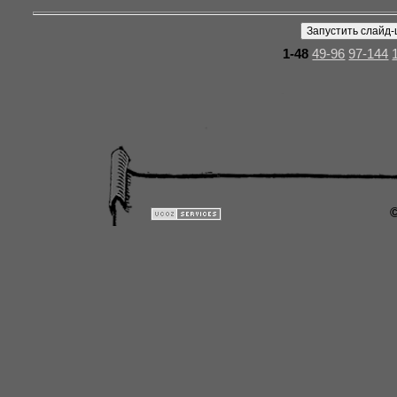
1-48
49-96
97-144
©