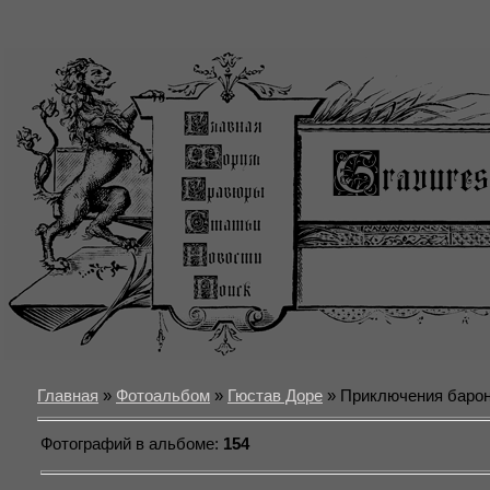
Главная
»
Фотоальбом
»
Гюстав Доре
» Приключения баро
Фотографий в альбоме
:
154