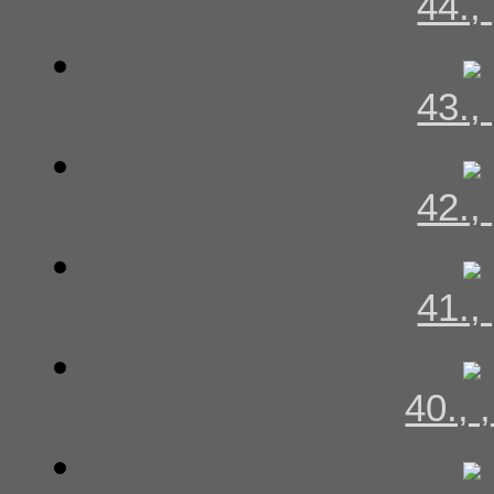
44.,
43.,
42.,
41.,
40., 