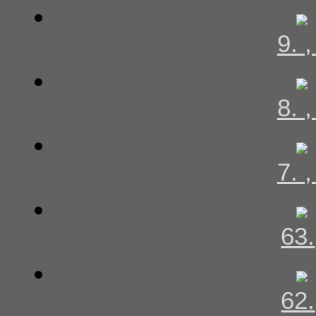
9. 
8. 
7. 
63.
62.