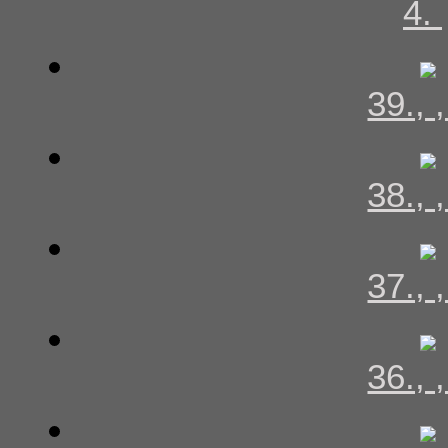
4.
39., 
38., 
37., 
36., 