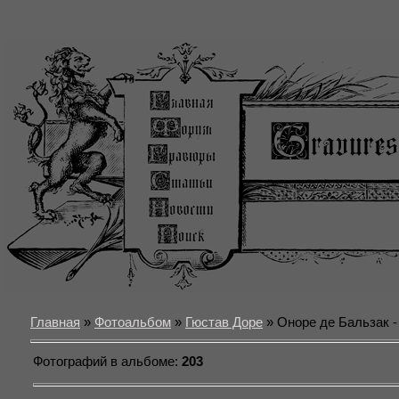
Главная
»
Фотоальбом
»
Гюстав Доре
» Оноре де Бальзак 
Фотографий в альбоме
:
203