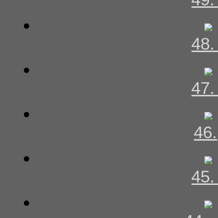
48
47
46.
45