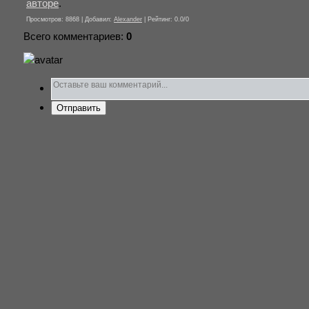
авторе
.
Просмотров
: 8868 |
Добавил
:
Alexander
|
Рейтинг
:
0.0
/
0
Всего комментариев
:
0
Отправить