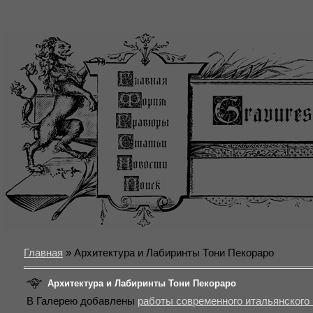
Главная
» Архитектура и Лабиринты Тони Пекораро
Архитектура и Лабиринты Тони Пекораро
В Галерею добавлены
работы современного итальянского